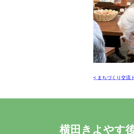
投
< まちづくり交流
稿
ナ
ビ
ゲ
ー
横田きよやす