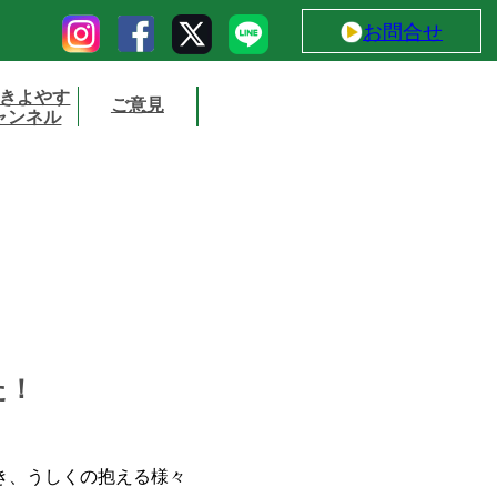
お問合せ
きよやす
ご意見
ャンネル
た！
き、うしくの抱える様々