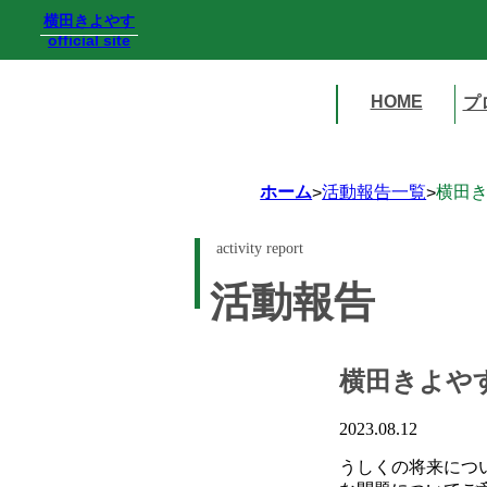
横田きよやす
official site
HOME
プ
ホーム
活動報告一覧
横田
>
>
activity report
活動報告
横田きよや
2023.08.12
うしくの将来につ